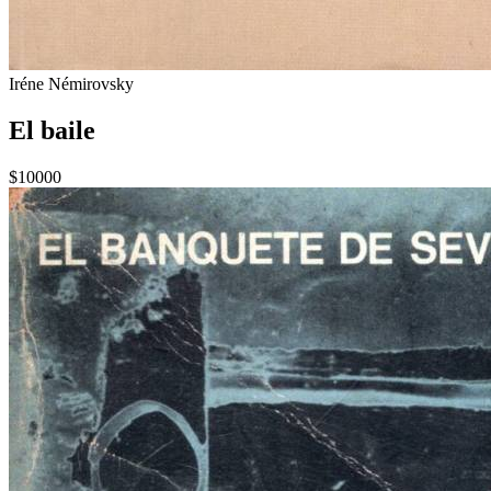
Iréne Némirovsky
El baile
$10000