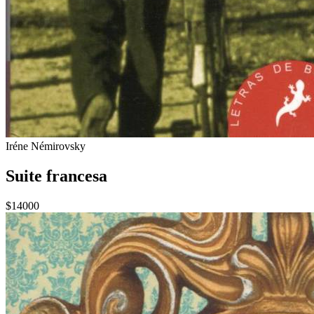
Iréne Némirovsky
Suite francesa
$14000