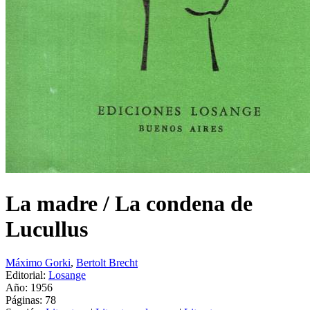
La madre / La condena de
Lucullus
Máximo Gorki
,
Bertolt Brecht
Editorial:
Losange
Año: 1956
Páginas:
78