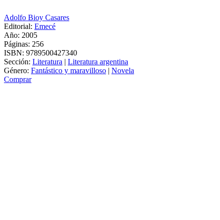
Adolfo Bioy Casares
Editorial:
Emecé
Año: 2005
Páginas:
256
ISBN:
9789500427340
Sección:
Literatura
|
Literatura argentina
Género:
Fantástico y maravilloso
|
Novela
Comprar