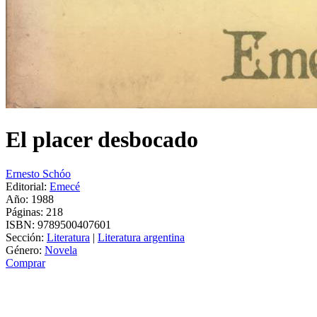
El placer desbocado
Ernesto Schóo
Editorial:
Emecé
Año: 1988
Páginas:
218
ISBN:
9789500407601
Sección:
Literatura
|
Literatura argentina
Género:
Novela
Comprar