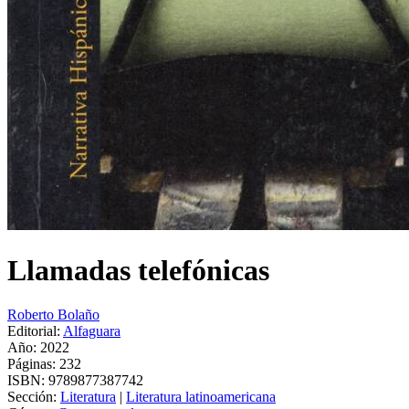
Llamadas telefónicas
Roberto Bolaño
Editorial:
Alfaguara
Año: 2022
Páginas:
232
ISBN:
9789877387742
Sección:
Literatura
|
Literatura latinoamericana