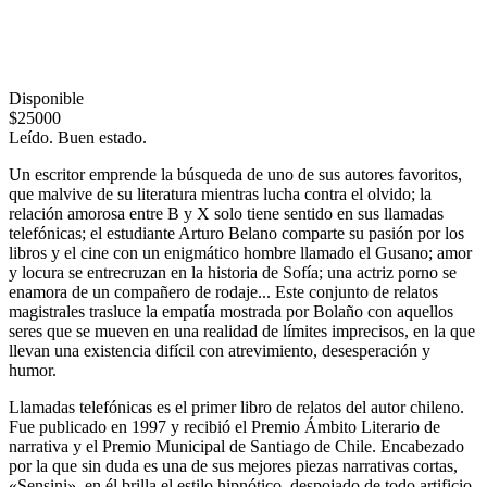
Disponible
$25000
Leído. Buen estado.
Un escritor emprende la búsqueda de uno de sus autores favoritos,
que malvive de su literatura mientras lucha contra el olvido; la
relación amorosa entre B y X solo tiene sentido en sus llamadas
telefónicas; el estudiante Arturo Belano comparte su pasión por los
libros y el cine con un enigmático hombre llamado el Gusano; amor
y locura se entrecruzan en la historia de Sofía; una actriz porno se
enamora de un compañero de rodaje... Este conjunto de relatos
magistrales trasluce la empatía mostrada por Bolaño con aquellos
seres que se mueven en una realidad de límites imprecisos, en la que
llevan una existencia difícil con atrevimiento, desesperación y
humor.
Llamadas telefónicas es el primer libro de relatos del autor chileno.
Fue publicado en 1997 y recibió el Premio Ámbito Literario de
narrativa y el Premio Municipal de Santiago de Chile. Encabezado
por la que sin duda es una de sus mejores piezas narrativas cortas,
«Sensini», en él brilla el estilo hipnótico, despojado de todo artificio