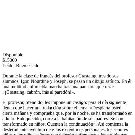
Disponible
$15000
Leído. Buen estado.
Durante la clase de francés del profesor Crastaing, tres de sus
alumnos, Igor, Nourdine y Joseph, se pasan un dibujo satírico. En él
una multitud enfurecida marcha tras una pancarta que reza:
«¡Crastaing, cabrón, irás al paredón!».
El profesor, ofendido, les impone un castigo: para el día siguiente
tienen que hacer una redacción sobre el tema: «Despierta usted
cierta mañana y comprueba que, por la noche, se ha transformado en
adulto. Enloquecido, corre a la habitación de sus padres. Se han
transformado en niños. Cuenten la continuación». Así comienza la
desternillante aventura de e-tos excéntricos personajes: los señores
niños y los niños señores que deberán enfrentarse a los problemas