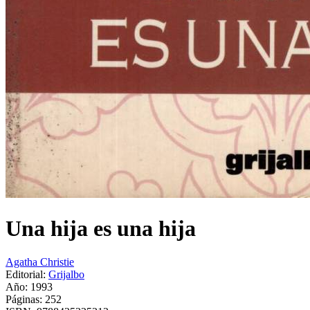
Una hija es una hija
Agatha Christie
Editorial:
Grijalbo
Año: 1993
Páginas:
252