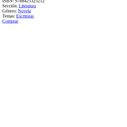
ISBN:
9788425325212
Sección:
Literatura
Género:
Novela
Temas:
Escritoras
Comprar