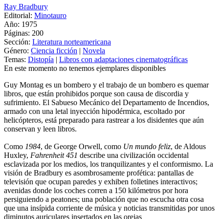
Ray Bradbury
Editorial:
Minotauro
Año: 1975
Páginas:
200
Sección:
Literatura norteamericana
Género:
Ciencia ficción
|
Novela
Temas:
Distopía
|
Libros con adaptaciones cinematográficas
En este momento no tenemos ejemplares disponibles
Guy Montag es un bombero y el trabajo de un bombero es quemar
libros, que están prohibidos porque son causa de discordia y
sufrimiento. El Sabueso Mecánico del Departamento de Incendios,
armado con una letal inyección hipodérmica, escoltado por
helicópteros, está preparado para rastrear a los disidentes que aún
conservan y leen libros.
Como
1984
, de George Orwell, como
Un mundo feliz
, de Aldous
Huxley,
Fahrenheit 451
describe una civilización occidental
esclavizada por los medios, los tranquilizantes y el conformismo. La
visión de Bradbury es asombrosamente profética: pantallas de
televisión que ocupan paredes y exhiben folletines interactivos;
avenidas donde los coches corren a 150 kilómetros por hora
persiguiendo a peatones; una población que no escucha otra cosa
que una insípida corriente de música y noticias transmitidas por unos
diminutos auriculares insertados en las orejas