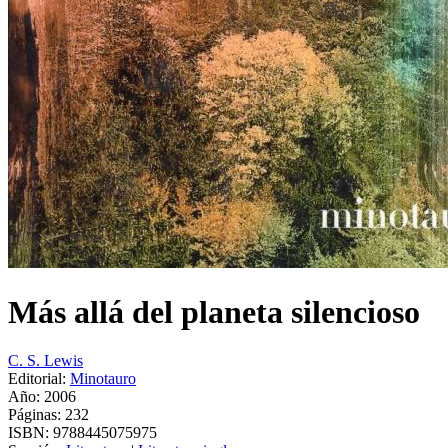
Más allá del planeta silencioso
C. S. Lewis
Editorial:
Minotauro
Año: 2006
Páginas:
232
ISBN:
9788445075975