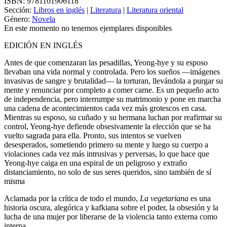
ISBN:
9781101906118
Sección:
Libros en inglés
|
Literatura
|
Literatura oriental
Género:
Novela
En este momento no tenemos ejemplares disponibles
EDICIÓN EN INGLÉS
Antes de que comenzaran las pesadillas, Yeong-hye y su esposo
llevaban una vida normal y controlada. Pero los sueños —imágenes
invasivas de sangre y brutalidad— la torturan, llevándola a purgar su
mente y renunciar por completo a comer carne. Es un pequeño acto
de independencia, pero interrumpe su matrimonio y pone en marcha
una cadena de acontecimientos cada vez más grotescos en casa.
Mientras su esposo, su cuñado y su hermana luchan por reafirmar su
control, Yeong-hye defiende obsesivamente la elección que se ha
vuelto sagrada para ella. Pronto, sus intentos se vuelven
desesperados, sometiendo primero su mente y luego su cuerpo a
violaciones cada vez más intrusivas y perversas, lo que hace que
Yeong-hye caiga en una espiral de un peligroso y extraño
distanciamiento, no solo de sus seres queridos, sino también de sí
misma
Aclamada por la crítica de todo el mundo,
La vegetariana
es una
historia oscura, alegórica y kafkiana sobre el poder, la obsesión y la
lucha de una mujer por liberarse de la violencia tanto externa como
interna.