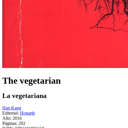
The vegetarian
La vegetariana
Han Kang
Editorial:
Hogarth
Año: 2016
Páginas:
202