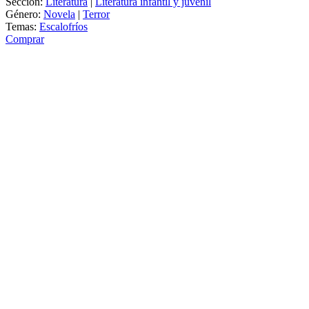
Sección:
Literatura
|
Literatura infantil y juvenil
Género:
Novela
|
Terror
Temas:
Escalofríos
Comprar