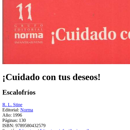
¡Cuidado con tus deseos!
Escalofríos
R. L. Stine
Editorial:
Norma
Año: 1996
Páginas:
130
ISBN:
9789580432579