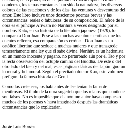
comienzo, los temas constantes han sido la naturaleza, los diversos
colores de las estaciones y de los días, las venturas y desventuras del
amor. Este libro incluye unos doscientos poemas breves y las
circunstancias, reales o fabulosas, de su composición. El héroe de la
obra es el príncipe Ariwara no Narihira a veces designado por su
nombre. Kato, en su historia de la literatura japonesa (1979), lo
compara a Don Juan. Pese a las muchas aventuras eróticas que los
cuentos refieren, esa comparación es errónea. Don Juan es un
católico libertino que seduce a muchas mujeres y que transgrede
temerariamente una ley que él sabe divina. Narihira es un hedonista
en un mundo inocente y pagano, no perturbado aún por el Tao y por
la recta observación del octuple camino del Buddha. De este o del
otro lado del bien y del mal, estas páginas clásicas del Japón ignoran
lo moral y lo inmoral. Según el precitado doctor Kao, este volumen
prefigura la famosa historia de Genji.
Como los cretenses, los habitantes de Ise tenían la fama de
mentirosos. El título de la obra sugeriria que los relatos que contiene
son falsos. No es imposible que el anónimo autor haya compuesto
muchos de los poemas y haya imaginado después las dramáticas
circunstancias que lo explicarian.
Jorge Luis Borges