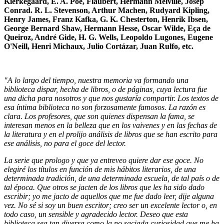
Kierkegaard, E. A. Poe, Flaubert, Hermann Melville, Josep
Conrad. R. L. Stevenson, Arthur Machen, Rudyard Kipling,
Henry James, Franz Kafka, G. K. Chesterton, Henrik Ibsen,
George Bernard Shaw, Hermann Hesse, Oscar Wilde, Eça de
Queiroz, André Gide, H. G. Wells, Leopoldo Lugones, Eugene
O'Neill, Henri Michaux, Julio Cortázar, Juan Rulfo, etc.
"A lo largo del tiempo, nuestra memoria va formando una
biblioteca dispar, hecha de libros, o de páginas, cuya lectura fue
una dicha para nosotros y que nos gustaría compartir. Los textos de
esa íntima biblioteca no son forzosamente famosos. La razón es
clara. Los profesores, que son quienes dispensan la fama, se
interesan menos en la belleza que en los vaivenes y en las fechas de
la literatura y en el prolijo análisis de libros que se han escrito para
ese análisis, no para el goce del lector.
La serie que prologo y que ya entreveo quiere dar ese goce. No
elegiré los títulos en función de mis hábitos literarios, de una
determinada tradición, de una determinada escuela, de tal país o de
tal época. Que otros se jacten de los libros que les ha sido dado
escribir; yo me jacto de aquellos que me fue dado leer, dije alguna
vez. No sé si soy un buen escritor; creo ser un excelente lector o, en
todo caso, un sensible y agradecido lector. Deseo que esta
biblioteca sea
tan diversa como la no saciada curiosidad que me ha