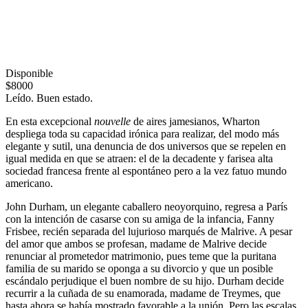
Disponible
$8000
Leído. Buen estado.
En esta excepcional
nouvelle
de aires jamesianos, Wharton
despliega toda su capacidad irónica para realizar, del modo más
elegante y sutil, una denuncia de dos universos que se repelen en
igual medida en que se atraen: el de la decadente y farisea alta
sociedad francesa frente al espontáneo pero a la vez fatuo mundo
americano.
John Durham, un elegante caballero neoyorquino, regresa a París
con la intención de casarse con su amiga de la infancia, Fanny
Frisbee, recién separada del lujurioso marqués de Malrive. A pesar
del amor que ambos se profesan, madame de Malrive decide
renunciar al prometedor matrimonio, pues teme que la puritana
familia de su marido se oponga a su divorcio y que un posible
escándalo perjudique el buen nombre de su hijo. Durham decide
recurrir a la cuñada de su enamorada, madame de Treymes, que
hasta ahora se había mostrado favorable a la unión. Pero las escalas