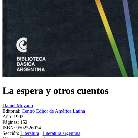
La espera y otros cuentos
Daniel Moyano
Editorial:
Centro Editor de América Latina
Año: 1992
Páginas:
152
ISBN:
9502526074
Sección:
Literatura
|
Literatura argentina